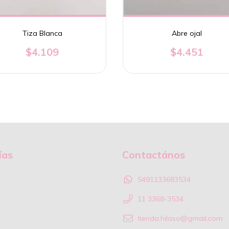
Tiza Blanca
Abre ojal
$4.109
$4.451
ías
Contactános
5491133683534
11 3368-3534
tienda.hilaso@gmail.com