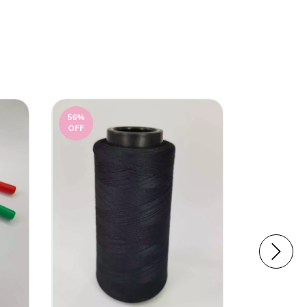
56
%
56
%
OFF
OFF