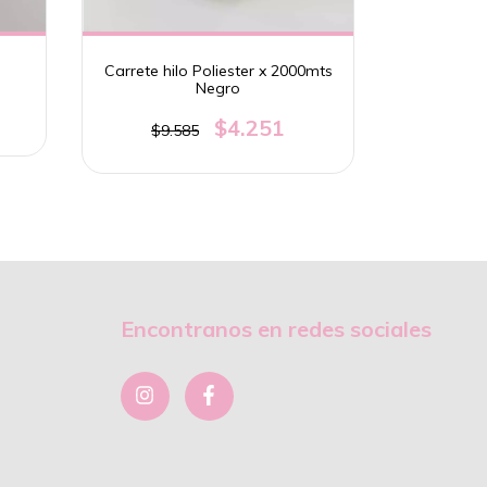
Carrete hilo Poliester x 2000mts
Carrete hi
Negro
$4.251
$9.585
$9.
Encontranos en redes sociales