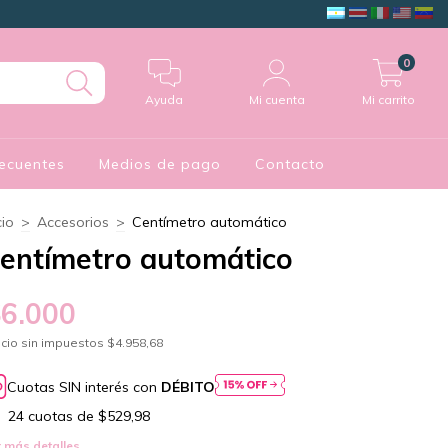
0
Ayuda
Mi cuenta
Mi carrito
ecuentes
Medios de pago
Contacto
cio
>
Accesorios
>
Centímetro automático
entímetro automático
$6.000
cio sin impuestos
$4.958,68
Cuotas SIN interés con
DÉBITO
24
cuotas de
$529,98
 más detalles