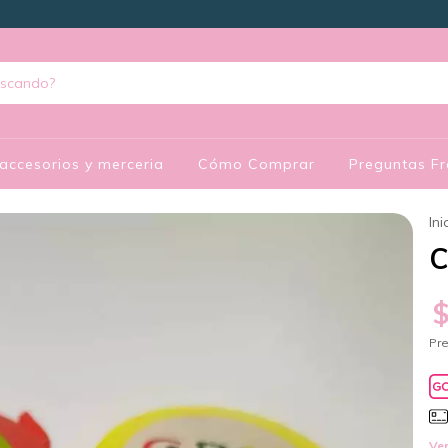
accesorios y merceria
Cómo Comprar
Preguntas Fr
Ini
C
Pre
Ver