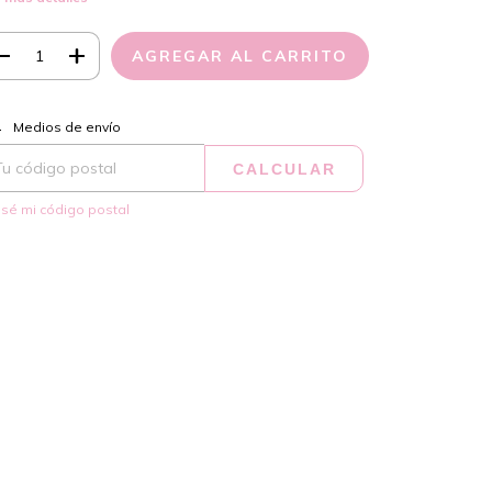
CAMBIAR CP
regas para el CP:
Medios de envío
CALCULAR
sé mi código postal