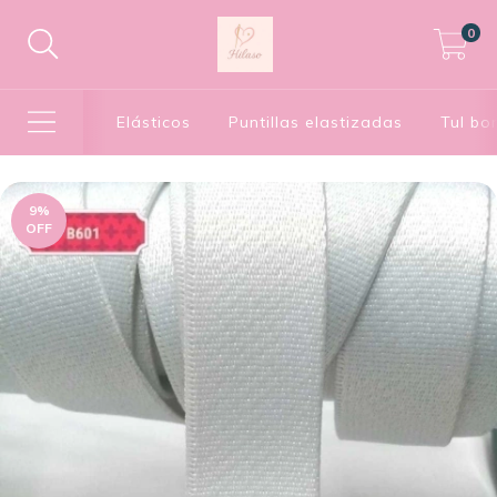
0
Elásticos
Puntillas elastizadas
Tul bo
9
%
OFF