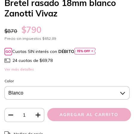
Bretel rasado 18mm blanco
Zanotti Vivaz
$790
$870
Precio sin impuestos
$652,89
Cuotas SIN interés con
DÉBITO
24
cuotas de
$69,78
Ver más detalles
Color
CAMBIAR CP
Entregas para el CP:
Medios de envío