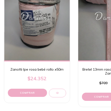
Zanotti Ipe rosa bebé rollo x50m
Bretel 13mm rasa
Zan
$24.352
$709
COMPRAR
COMPRAR