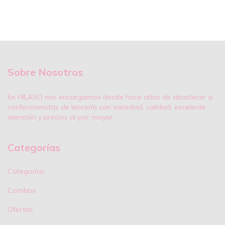
Sobre Nosotros
En HILASO nos encargamos desde hace años de abastecer a
confeccionistas de lencería con variedad, calidad, excelente
atención y precios al por mayor.
Categorías
Categorías
Combos
Ofertas