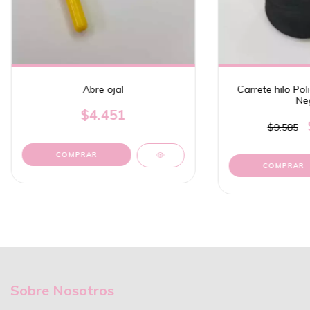
Abre ojal
Carrete hilo Pol
Ne
$4.451
$9.585
COMPRAR
Sobre Nosotros