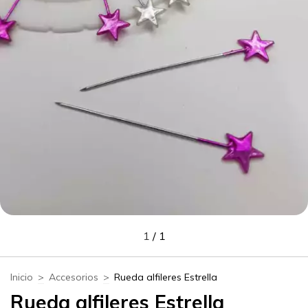
1
/
1
Inicio
>
Accesorios
>
Rueda alfileres Estrella
Rueda alfileres Estrella