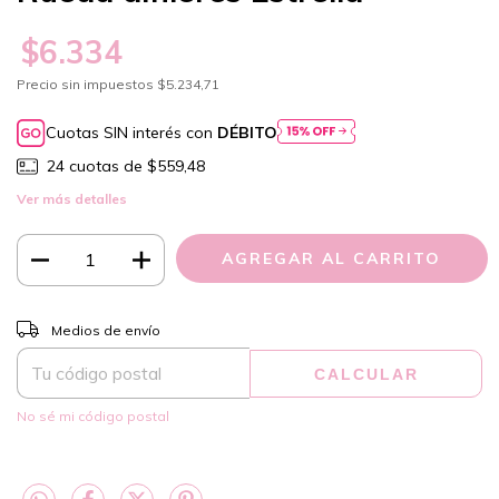
$6.334
Precio sin impuestos
$5.234,71
Cuotas SIN interés con
DÉBITO
24
cuotas de
$559,48
Ver más detalles
CAMBIAR CP
Entregas para el CP:
Medios de envío
CALCULAR
No sé mi código postal