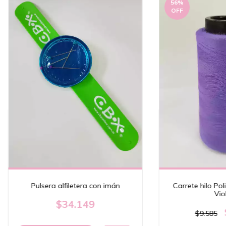
56
%
OFF
Pulsera alfiletera con imán
Carrete hilo Pol
Vio
$34.149
$9.585