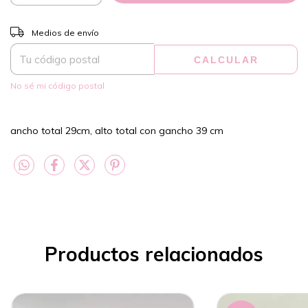
CAMBIAR CP
Entregas para el CP:
Medios de envío
CALCULAR
No sé mi código postal
ancho total 29cm, alto total con gancho 39 cm
Productos relacionados