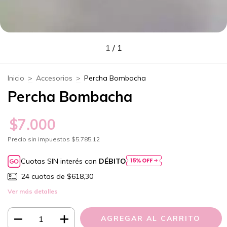
1
/
1
Inicio
>
Accesorios
>
Percha Bombacha
Percha Bombacha
$7.000
Precio sin impuestos
$5.785,12
Cuotas SIN interés con
DÉBITO
24
cuotas de
$618,30
Ver más detalles